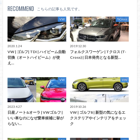
RECOMMEND
こちらの記事も人気です。
VW
T-Cross
2020.1.24
2019.12.30
VW | ゴルフ| TDI | ハイビーム自動
フォルクスワーゲン | Tクロス (T-
切換（オートハイビーム）が使
Cross) | 日本発売となる新型…
え…
VW
VW
2023.4.27
2019.10.26
日産ノート&オーラ | VWゴルフ |
VW | ゴルフ8 | 新型の気になるエ
いい車なのになぜ愛車候補に挙が
クステリアやインテリアをチェッ
らない…
ク