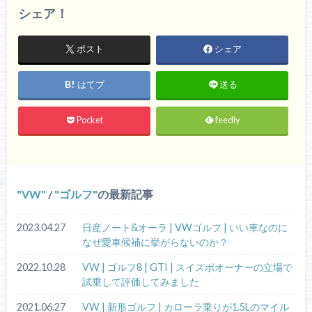
シェア！
ポスト
シェア
はてブ
送る
Pocket
feedly
VW
/
ゴルフ
の最新記事
2023.04.27
日産ノート&オーラ | VWゴルフ | いい車なのに
なぜ愛車候補に挙がらないのか？
2022.10.28
VW | ゴルフ8 | GTI | スイスポオーナーの立場で
試乗して評価してみました
2021.06.27
VW | 新形ゴルフ | カローラ乗りが1.5Lのマイル