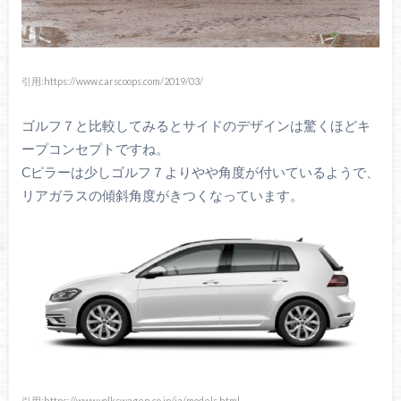
引用:https://www.carscoops.com/2019/03/
ゴルフ７と比較してみるとサイドのデザインは驚くほどキ
ープコンセプトですね。
Cピラーは少しゴルフ７よりやや角度が付いているようで、
リアガラスの傾斜角度がきつくなっています。
引用:https://www.volkswagen.co.jp/ja/models.html