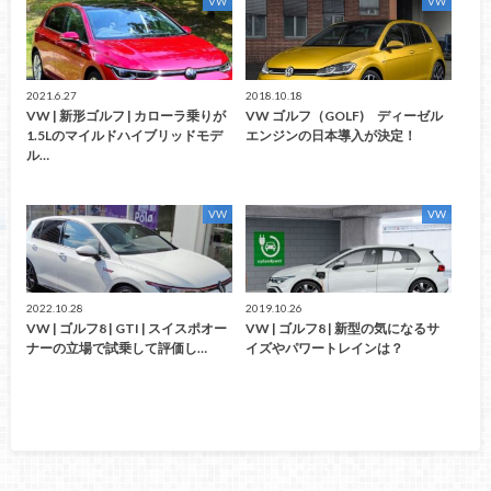
VW
VW
2021.6.27
2018.10.18
VW | 新形ゴルフ | カローラ乗りが
VW ゴルフ（GOLF) ディーゼル
1.5Lのマイルドハイブリッドモデ
エンジンの日本導入が決定！
ル…
VW
VW
2022.10.28
2019.10.26
VW | ゴルフ8 | GTI | スイスポオー
VW | ゴルフ8 | 新型の気になるサ
ナーの立場で試乗して評価し…
イズやパワートレインは？