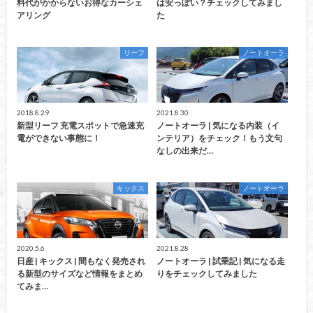
料代がかからないお得なカーシェ
は安っぽい？チェックしてみまし
アリング
た
リーフ
ノートオーラ
2018.8.29
2021.8.30
新型リーフ 充電スポットで急速充
ノートオーラ | 気になる内装（イ
電ができない事態に！
ンテリア）をチェック！もう文句
なしの出来だ…
キックス
ノートオーラ
2020.5.6
2021.8.28
日産 | キックス | 間もなく発売され
ノートオーラ | 試乗記 | 気になる走
る新型のサイズなど情報をまとめ
りをチェックしてみました
てみま…