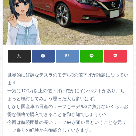
世界的に好調なテスラのモデル3の値下げが話題になってい
ます。
一気に100万以上の値下げは確かにインパクトがあり、ち
ょっと検討してみよう思った人も多いはず。
しかし国産車の日産のリーフもモデル3に負けないくらいお
得な価格で購入できることを御存知でしょうか？
今回は航続距離の長いリーフe+が狙い目ということを元リ
ーフ乗りの経験から御紹介していきます。