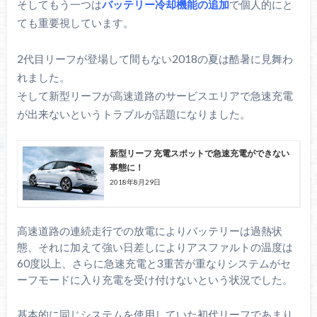
そしてもう一つは
バッテリー冷却機能の追加
で個人的にと
ても重要視しています。
2代目リーフが登場して間もない2018の夏は酷暑に見舞わ
れました。
そして新型リーフが高速道路のサービスエリアで急速充電
が出来ないというトラブルが話題になりました。
新型リーフ 充電スポットで急速充電ができない
事態に！
2018年8月29日
高速道路の連続走行での放電によりバッテリーは過熱状
態、それに加えて強い日差しによりアスファルトの温度は
60度以上、さらに急速充電と3重苦が重なりシステムがセ
ーフモードに入り充電を受け付けないという状況でした。
基本的に同じシステムを使用していた初代リーフであまり