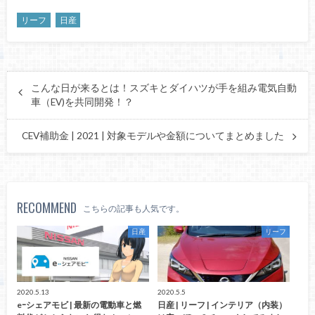
リーフ
日産
こんな日が来るとは！スズキとダイハツが手を組み電気自動
車（EV)を共同開発！？
CEV補助金 | 2021 | 対象モデルや金額についてまとめました
RECOMMEND
こちらの記事も人気です。
日産
リーフ
2020.5.13
2020.5.5
eｰシェアモビ | 最新の電動車と燃
日産 | リーフ | インテリア（内装）