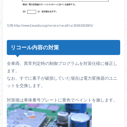
引用:http://www2.mazda.co.jp/service/recall/ra/20181002001/
リコール内容の対策
全車両、異常判定時の制御プログラムを対策仕様に修正し
ます。
なお、すでに素子が破損していた場合は電力変換器のユニ
ットを交換します。
対策後は車体番号プレートに黄色でペイントを施します。