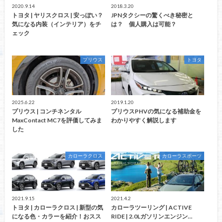
2020.9.14
2018.3.20
トヨタ | ヤリスクロス | 安っぽい？
JPNタクシーの驚くべき秘密と
気になる内装（インテリア）をチ
は？ 個人購入は可能？
ェック
プリウス
トヨタ
2025.6.22
2019.1.20
プリウス | コンチネンタル
プリウスPHVの気になる補助金を
MaxContact MC7を評価してみま
わかりやすく解説します
した
カローラクロス
カローラスポーツ
2021.9.15
2021.4.2
トヨタ | カローラクロス | 新型の気
カローラツーリング | ACTIVE
になる色・カラーを紹介！おスス
RIDE | 2.0Lガソリンエンジン…