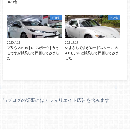
メの色…
トヨタ
マツダ
2020.4.12
2021.9.19
プリウスPHV | GRスポーツ | 今さ
いまさらですがロードスターRFの
らですが試乗して評価してみまし
ATモデルに試乗して評価してみま
た
した
当ブログの記事にはアフィリエイト広告を含みます