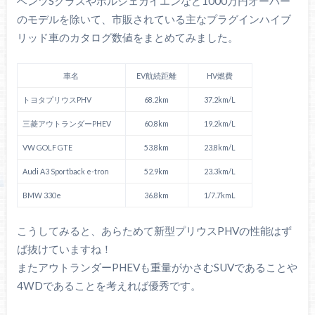
ベンツSクラスやポルシェカイエンなど1000万円オーバー
のモデルを除いて、市販されている主なプラグインハイブ
リッド車のカタログ数値をまとめてみました。
車名
EV航続距離
HV燃費
トヨタプリウスPHV
68.2km
37.2km/L
三菱アウトランダーPHEV
60.8km
19.2km/L
VW GOLF GTE
53.8km
23.8km/L
Audi A3 Sportback e-tron
52.9km
23.3km/L
BMW 330e
36.8km
1/7.7kmL
こうしてみると、あらためて新型プリウスPHVの性能はず
ば抜けていますね！
またアウトランダーPHEVも重量がかさむSUVであることや
4WDであることを考えれば優秀です。