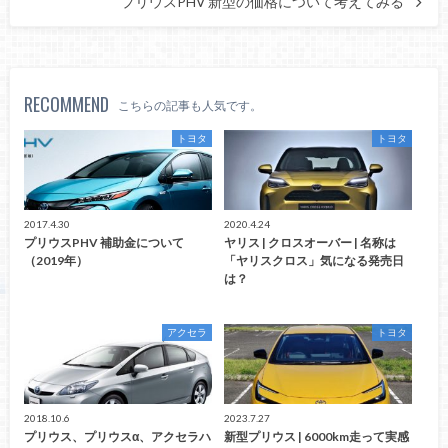
プリウスPHV 新型の価格について考えてみる
RECOMMEND
こちらの記事も人気です。
トヨタ
トヨタ
2017.4.30
2020.4.24
プリウスPHV 補助金について
ヤリス | クロスオーバー | 名称は
（2019年）
「ヤリスクロス」気になる発売日
は？
アクセラ
トヨタ
2018.10.6
2023.7.27
プリウス、プリウスα、アクセラハ
新型プリウス | 6000km走って実感