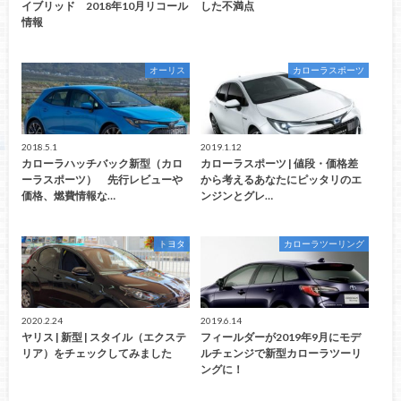
イブリッド 2018年10月リコール
した不満点
情報
オーリス
カローラスポーツ
2018.5.1
2019.1.12
カローラハッチバック新型（カロ
カローラスポーツ | 値段・価格差
ーラスポーツ） 先行レビューや
から考えるあなたにピッタリのエ
価格、燃費情報な…
ンジンとグレ…
トヨタ
カローラツーリング
2020.2.24
2019.6.14
ヤリス | 新型 | スタイル（エクステ
フィールダーが2019年9月にモデ
リア）をチェックしてみました
ルチェンジで新型カローラツーリ
ングに！