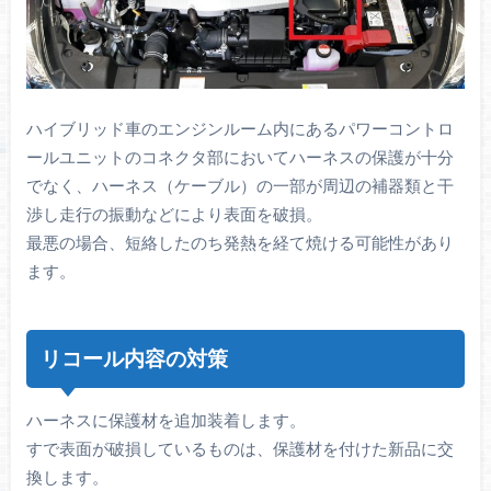
ハイブリッド車のエンジンルーム内にあるパワーコントロ
ールユニットのコネクタ部においてハーネスの保護が十分
でなく、ハーネス（ケーブル）の一部が周辺の補器類と干
渉し走行の振動などにより表面を破損。
最悪の場合、短絡したのち発熱を経て焼ける可能性があり
ます。
リコール内容の対策
ハーネスに保護材を追加装着します。
すで表面が破損しているものは、保護材を付けた新品に交
換します。