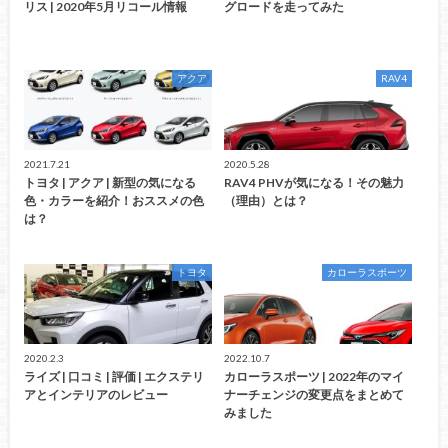
リス | 2020年5月リコール情報
グロードを走ってみた
アクア
RAV4
2021.7.21
2020.5.28
トヨタ | アクア | 新型の気になる
RAV4 PHVが気になる！その魅力
色・カラーを紹介！おススメの色
（理由）とは？
は？
トヨタ
カローラスポーツ
2020.2.3
2022.10.7
ライズ | 口コミ | 評価 | エクステリ
カローラスポーツ | 2022年のマイ
アとインテリアのレビュー
ナーチェンジの変更点をまとめて
みました