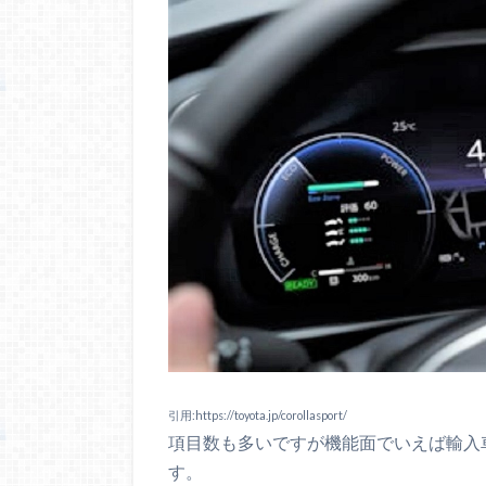
引用:https://toyota.jp/corollasport/
項目数も多いですが機能面でいえば輸入
す。