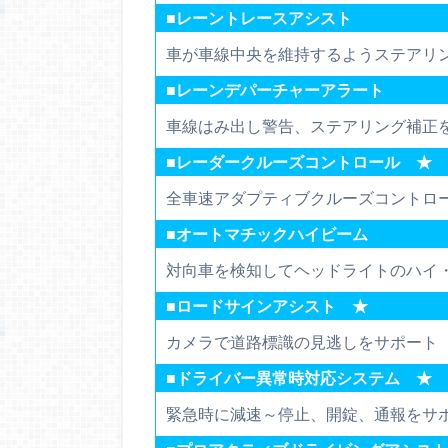
■レーントレースアシスト
車が車線中央を維持するようステアリ
■レーンデパーチャーアラート
車線はみ出し警告、ステアリング補正
■レーダークルーズコントロール ★
全車速アダプティブクルーズコントロ
■オートマチックハイビーム
対向車を検知してヘッドライトのハイ
■ロードサインアシスト ★
カメラで道路標識の見逃しをサポート
■ドライバー異常時対応システム ★
緊急時に減速～停止、開錠、通報をサ