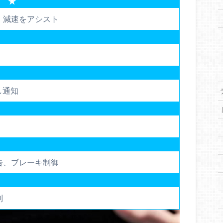
ト ★
・減速をアシスト
し通知
告、ブレーキ制御
制