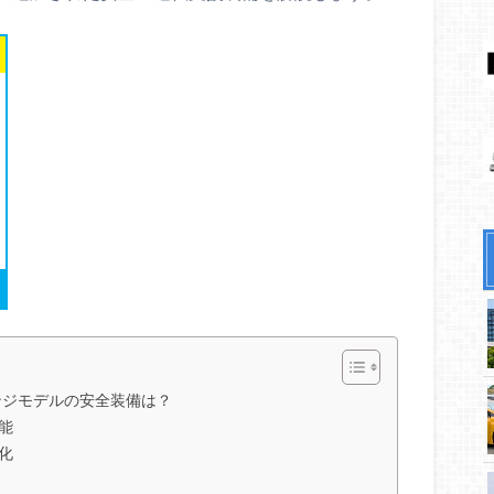
ンジモデルの安全装備は？
能
化