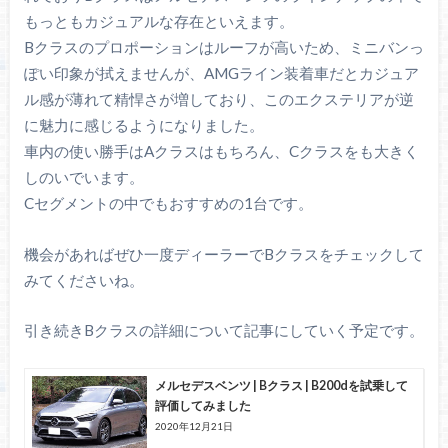
もっともカジュアルな存在といえます。
Bクラスのプロポーションはルーフが高いため、ミニバンっ
ぽい印象が拭えませんが、AMGライン装着車だとカジュア
ル感が薄れて精悍さが増しており、このエクステリアが逆
に魅力に感じるようになりました。
車内の使い勝手はAクラスはもちろん、Cクラスをも大きく
しのいでいます。
Cセグメントの中でもおすすめの1台です。
機会があればぜひ一度ディーラーでBクラスをチェックして
みてくださいね。
引き続きBクラスの詳細について記事にしていく予定です。
メルセデスベンツ | Bクラス | B200dを試乗して
評価してみました
2020年12月21日