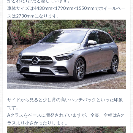
がとれた1台だと感じています。
車体サイズは4430mm×1790mm×1550mmでホイールベー
スは2730mmになります。
サイドから見ると少し背の高いハッチバックといった印象
です。
Aクラスをベースに開発されていますが、全長、全幅はAク
ラスより小さかったりします。