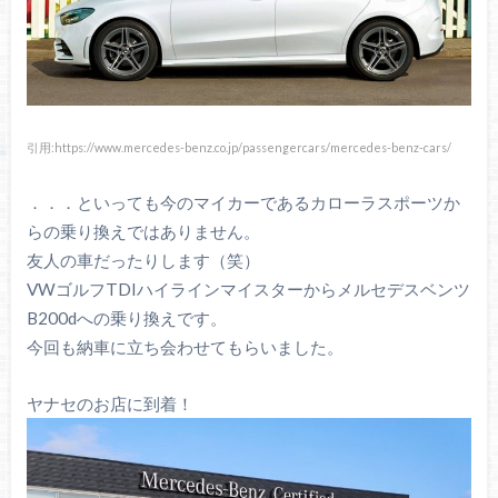
引用:https://www.mercedes-benz.co.jp/passengercars/mercedes-benz-cars/
．．．といっても今のマイカーであるカローラスポーツか
らの乗り換えではありません。
友人の車だったりします（笑）
VWゴルフTDIハイラインマイスターからメルセデスベンツ
B200dへの乗り換えです。
今回も納車に立ち会わせてもらいました。
ヤナセのお店に到着！