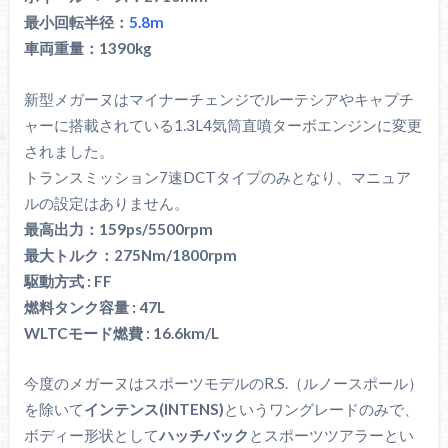
最小回転半径：
5.8m
車両重量：1390kg
新型メガーヌはマイナーチェンジでルーテシアやキャプチ
ャーに搭載されている1.3L4気筒直噴ターボエンジンに変更
されました。
トランスミッション7速DCTタイプのみとなり、マニュア
ルの設定はありません。
最高出力：159ps/5500rpm
最大トルク：275Nm/1800rpm
駆動方式 : FF
燃料タンク容量 : 47L
WLTCモード燃費 : 16.6km/L
今度のメガーヌはスポーツモデルのR.S.（ルノースポール）
を除いて
インテンス(INTENS)
というワングレードのみで、
ボディー形状として
ハッチバック
とスポーツツアラーとい