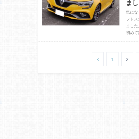
まし
気にな
フトス
ました
初めて
<
1
2