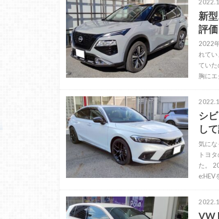
2022.1
新型
評価
202
れてい
ていた
胸にエ
2022.1
シビ
して
気にな
トヨタ
た。 
e:HE
2022.1
VW 