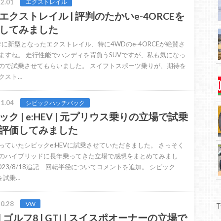
2.01
エクストレイル
エクストレイル | 評判のたかいe-4ORCEを
してみました
2年に新型となったエクストレイル、特に4WDのe-4ORCEが絶賛さ
ますね。 走行性能でハンディを背負うSUVですが、私も気になっ
ので試乗させてもらいました。 スイフトスポーツ乗りが、期待を
クスト…
1.04
シビックハッチバック
ック | e:HEV | 元プリウス乗りの立場で試乗
評価してみました
っていたシビックe:HEVに試乗させていただきました。 さっそく
のハイブリッドに長年乗ってきた立場で感想をまとめてみまし
2023/8/18追記 回転半径についてコメントを追加。 シビック
Vを試乗…
0.28
VW
T
| ゴルフ8 | GTI | スイスポオーナーの立場で