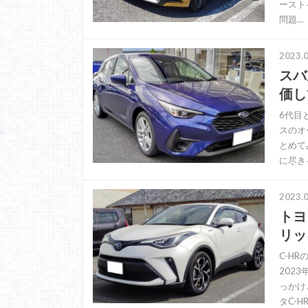
ースト
問題…
2023.0
スバル
価し
6代目
スのオ
とめて
に尽き
2023.0
トヨ
リッ
C-H
202
っかけ
タC-H