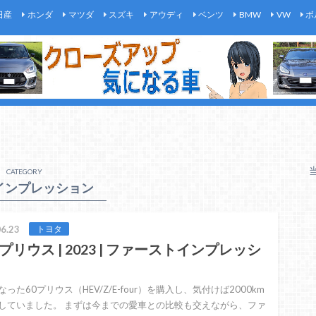
日産
ホンダ
マツダ
スズキ
アウディ
ベンツ
BMW
VW
ボ
CATEGORY
インプレッション
6.23
トヨタ
プリウス | 2023 | ファーストインプレッシ
った60プリウス（HEV/Z/E-four）を購入し、気付けば2000km
していました。 まずは今までの愛車との比較も交えながら、ファ