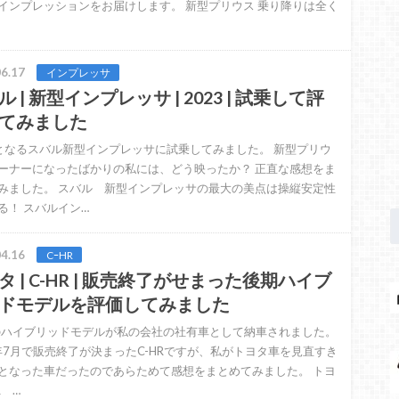
インプレッションをお届けします。 新型プリウス 乗り降りは全く
6.17
インプレッサ
 | 新型インプレッサ | 2023 | 試乗して評
てみました
となるスバル新型インプレッサに試乗してみました。 新型プリウ
ーナーになったばかりの私には、どう映ったか？ 正直な感想をま
みました。 スバル 新型インプレッサの最大の美点は操縦安定性
る！ スバルイン…
4.16
CｰHR
タ | C-HR | 販売終了がせまった後期ハイブ
ドモデルを評価してみました
Rのハイブリッドモデルが私の会社の社有車として納車されました。
3年7月で販売終了が決まったC-HRですが、私がトヨタ車を見直すき
となった車だったのであらためて感想をまとめてみました。 トヨ
R …