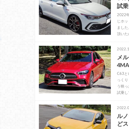
試乗
202
じホッ
ました
頂いた
2022.1
メルセ
4M
C63
っくり
う映っ
試乗し
2022.0
ルノ
どス