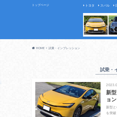
トップページ
トヨタ
スバル
HOME
試乗・インプレッション
試乗・
2023.0
新型
ョン
新型とな
を突破