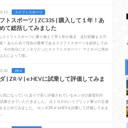
3.11
スイフトスポーツ
フトスポーツ | ZC33S | 購入して１年！あ
めて総括してみました
からスイフトスポーツに乗り換えて早１年が過ぎ、走行距離も４万
破！ あらためて現在の愛車であるスイフトスポーツを総括してみ
。 今の自分にピッタリだったスイフトスポーツ！ マイカーに求め
は人によって様…
3.02
ZR-V
 | ZR-V | e:HEVに試乗して評価してみま
ら気になっていた走りで高く評価されているホンダの新型SUV
Vに試乗させていただきました。 元トヨタのハイブリッド乗りの立場
をまとめてみました。 ホンダZR-V e:HEVを試乗して評価してみま
…