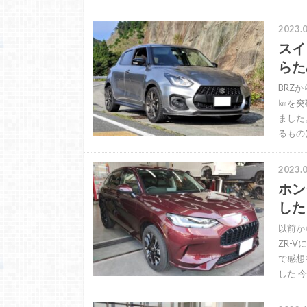
2023.0
スイ
らた
BRZ
㎞を突
ました
るもの
2023.0
ホンダ
した
以前か
ZR-
で感想
した 今