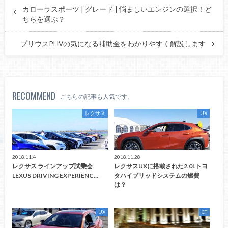
カローラスポーツ | グレード | 悩ましいエンジンの選択！ど
ちらを選ぶ？
プリウスPHVの気になる補助金をわかりやすく解説します
RECOMMEND
こちらの記事も人気です。
レクサス
UX
2018.11.4
2018.11.28
レクサス ラインアップ試乗会
レクサスUXに搭載された2.0Lトヨ
LEXUS DRIVING EXPERIENC…
タハイブリッドシステムの燃費
は？
UX
CT