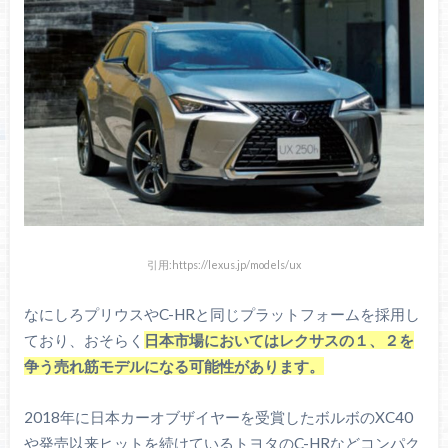
引用:https://lexus.jp/models/ux
なにしろプリウスやC-HRと同じプラットフォームを採用し
ており、おそらく
日本市場においてはレクサスの１、２を
争う売れ筋モデルになる可能性があります。
2018年に日本カーオブザイヤーを受賞したボルボのXC40
や発売以来ヒットを続けているトヨタのC-HRなどコンパク