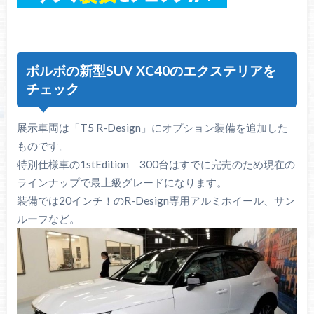
ボルボの新型SUV XC40のエクステリアを
チェック
展示車両は「T5 R-Design」にオプション装備を追加した
ものです。
特別仕様車の1stEdition 300台はすでに完売のため現在の
ラインナップで最上級グレードになります。
装備では20インチ！のR-Design専用アルミホイール、サン
ルーフなど。