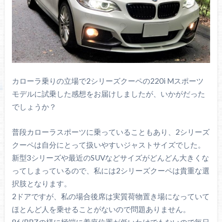
カローラ乗りの立場で2シリーズクーペの220i Mスポーツ
モデルに試乗した感想をお届けしましたが、いかがだった
でしょうか？
普段カローラスポーツに乗っていることもあり、2シリーズ
クーペは自分にとって扱いやすいジャストサイズでした。
新型3シリーズや最近のSUVなどサイズがどんどん大きくな
ってしまっているので、私には2シリーズクーペは貴重な選
択肢となります。
2ドアですが、私の場合後席は実質荷物置き場になっていて
ほとんど人を乗せることがないので問題ありません。