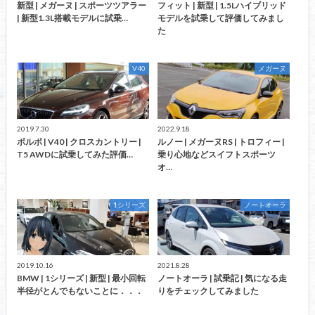
新型 | メガーヌ | スポーツツアラー
フィット | 新型 | 1.5Lハイブリッド
| 新型1.3L搭載モデルに試乗…
モデルを試乗して評価してみまし
た
V40
メガーヌ
2019.7.30
2022.9.18
ボルボ | V40 | クロスカントリー |
ルノー | メガーヌRS | トロフィー |
T5 AWDに試乗してみた評価…
乗り心地などスイフトスポーツ
オ…
1シリーズ
ノートオーラ
2019.10.16
2021.8.28
BMW | 1シリーズ | 新型 | 最小回転
ノートオーラ | 試乗記 | 気になる走
半径がとんでもないことに．．．
りをチェックしてみました