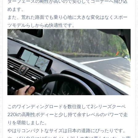
ターフェースの剛性が高いので安心してコーナーへ飛び込
めます。
また、荒れた路面でも乗り心地に大きな変化はなくスポー
ツモデルらしからぬ快適性です。
このワインディングロードを数往復して2シリーズクーペ
220iの高剛性ボディーと少し持て余すレベルのパワーで走
りを堪能しました。
やはりコンパクトなサイズは日本の道路にぴったりです。