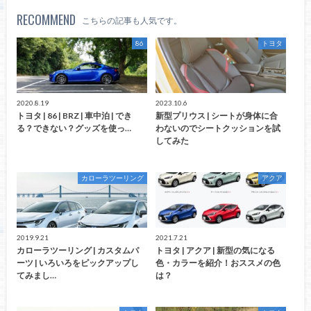
RECOMMEND
こちらの記事も人気です。
86
トヨタ
2020.8.19
2023.10.6
トヨタ | 86 | BRZ | 車中泊 | でき
新型プリウス | シートが身体に合
る？できない？グッズを使っ…
わないのでシートクッションを試
してみた
カローラツーリング
アクア
2019.9.21
2021.7.21
カローラツーリング | カスタムパ
トヨタ | アクア | 新型の気になる
ーツ | いろいろをピックアップし
色・カラーを紹介！おススメの色
てみまし…
は？