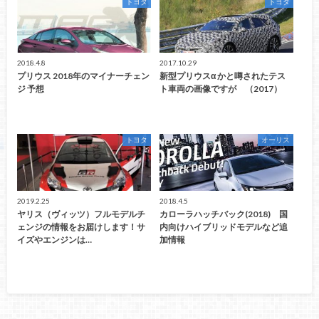
トヨタ
トヨタ
2018.4.8
2017.10.29
プリウス 2018年のマイナーチェン
新型プリウスα かと噂されたテス
ジ 予想
ト車両の画像ですが （2017）
トヨタ
オーリス
2019.2.25
2018.4.5
ヤリス（ヴィッツ）フルモデルチ
カローラハッチバック(2018) 国
ェンジの情報をお届けします！サ
内向けハイブリッドモデルなど追
イズやエンジンは…
加情報