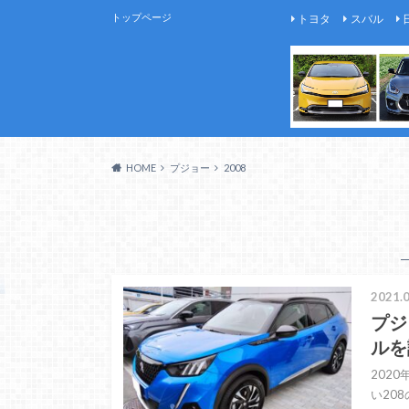
トップページ
トヨタ
スバル
HOME
プジョー
2008
2021.0
プジ
ルを
202
い20