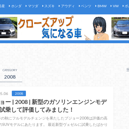
日産
ホンダ
マツダ
スズキ
アウディ
ベンツ
BMW
VW
ボ
CATEGORY
2008
5.06
2008
ョー | 2008 | 新型のガソリンエンジンモデ
試乗して評価してみました！
0年の秋にフルモデルチェンジを果たしたプジョー2008は評価の高
8のSUVモデルにあたります。 最近新型ヴェゼルに試乗したばかり